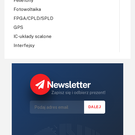
Felietony
Fotowoltaika
FPGA/CPLD/SPLD
GPS
IC-układy scalone
Interfejsy
IoT
Koła Naukowe
Komputery
Książki
Lasery
LED/LCD/OLED
Mechatronika
Mikrokontrolery (MCU,μC)
Moc