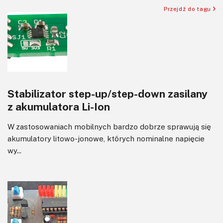
Silniki i serwo
Przejdź do tagu
Software
Sterowanie
Transformatory
Tranzystory
Wyświetlacze
Stabilizator step-up/step-down zasilany
Wzmacniacze
z akumulatora Li-Ion
Zasilanie
W zastosowaniach mobilnych bardzo dobrze sprawują się
akumulatory litowo-jonowe, których nominalne napięcie
wy...