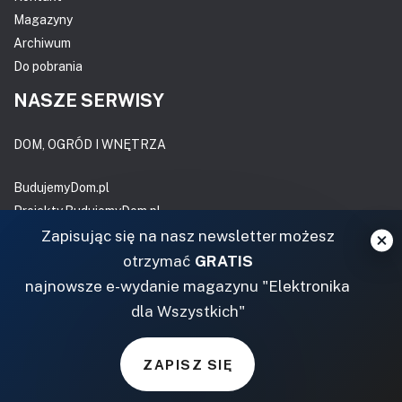
Magazyny
Archiwum
Do pobrania
NASZE SERWISY
DOM, OGRÓD I WNĘTRZA
BudujemyDom.pl
Projekty.BudujemyDom.pl
CoZaIle.pl
Zapisując się na nasz newsletter możesz
Informator Budownictwa
otrzymać
GRATIS
ZielonyOgródek.pl
najnowsze e-wydanie magazynu "Elektronika
CzasNaWnetrze.pl
dla Wszystkich"
MUZYKA I DŹWIĘK
ZAPISZ SIĘ
Audio.com.pl