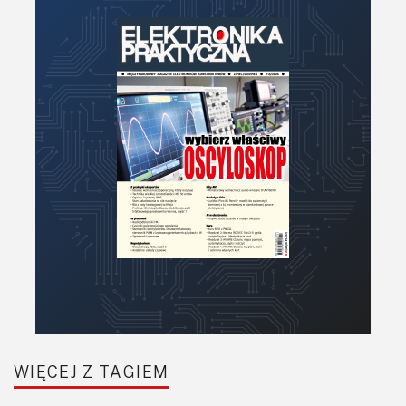
Moduły
Narzędzia
Optoelektronika
PCB/Montaż
Podstawy elektroniki
Podzespoły bierne
Półprzewodniki
Pomiary i testy
Projektowanie
Raspberry Pi
Retro
Komunikacja, RF
Robotyka
SBC/SIP/SoC/COM
WIĘCEJ Z TAGIEM
Sensory