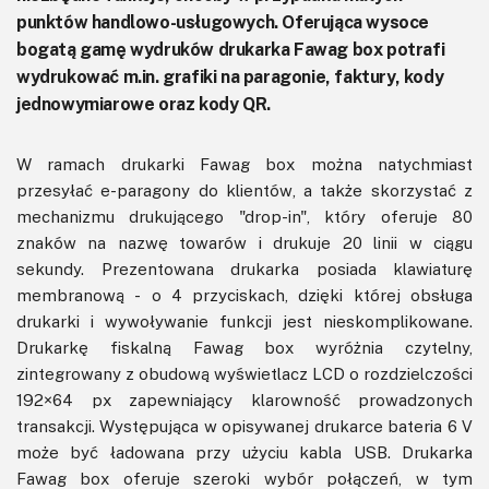
punktów handlowo-usługowych. Oferująca wysoce
bogatą gamę wydruków drukarka Fawag box potrafi
wydrukować m.in. grafiki na paragonie, faktury, kody
jednowymiarowe oraz kody QR.
W ramach drukarki Fawag box można natychmiast
przesyłać e-paragony do klientów, a także skorzystać z
mechanizmu drukującego "drop-in", który oferuje 80
znaków na nazwę towarów i drukuje 20 linii w ciągu
sekundy. Prezentowana drukarka posiada klawiaturę
membranową - o 4 przyciskach, dzięki której obsługa
drukarki i wywoływanie funkcji jest nieskomplikowane.
Drukarkę fiskalną Fawag box wyróżnia czytelny,
zintegrowany z obudową wyświetlacz LCD o rozdzielczości
192×64 px zapewniający klarowność prowadzonych
transakcji. Występująca w opisywanej drukarce bateria 6 V
może być ładowana przy użyciu kabla USB. Drukarka
Fawag box oferuje szeroki wybór połączeń, w tym