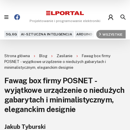
Projektowanie i programowanie elektroniki
5G,6G
AI-SZTUCZNA INTELIGENCJA
ARDUINO
ARM
WSZYSTKIE
AUDIO
AU
Blog
Strona główna
Blog
Zasilanie
Fawag box firmy
Projekty
POSNET - wyjątkowe urządzenie o niedużych gabarytach i
minimalistycznym, eleganckim designie
Kursy
Fawag box firmy POSNET -
wyjątkowe urządzenie o niedużych
DIY+
gabarytach i minimalistycznym,
Czytelnia
eleganckim designie
Dla Ciebie
Jakub Tyburski