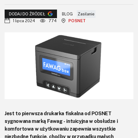
KITy AVT
BLOG
Zasilanie
DODAJ DO ŹRÓDEŁ
Kontakt
1 lipca 2024
774
POSNET
Newsletter
Magazyny
Archiwum
Do pobrania
Jest to pierwsza drukarka fiskalna od POSNET
sygnowana marką Fawag - intuicyjna w obsłudze i
komfortowa w użytkowaniu zapewnia wszystkie
niezbędne funkcje, choćby w przypadku małych