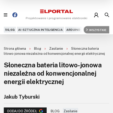
Projektowanie i programowanie elektroniki
5G,6G
AI-SZTUCZNA INTELIGENCJA
ARDUINO
ARM
WSZYSTKIE
AUDIO
AU
Blog
Strona główna
Blog
Zasilanie
Słoneczna bateria
Projekty
litowo-jonowa niezależna od konwencjonalnej energii elektrycznej
Słoneczna bateria litowo-jonowa
Kursy
niezależna od konwencjonalnej
DIY+
energii elektrycznej
Czytelnia
Jakub Tyburski
Dla Ciebie
BLOG
Zasilanie
DODAJ DO ŹRÓDEŁ