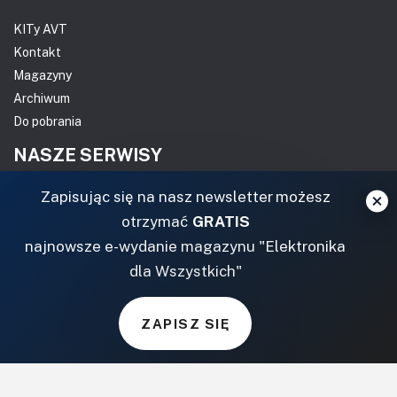
KITy AVT
Kontakt
Magazyny
Archiwum
Do pobrania
NASZE SERWISY
Zapisując się na nasz newsletter możesz
DOM, OGRÓD I WNĘTRZA
otrzymać
GRATIS
BudujemyDom.pl
najnowsze e-wydanie magazynu "Elektronika
Projekty.BudujemyDom.pl
dla Wszystkich"
CoZaIle.pl
Informator Budownictwa
ZAPISZ SIĘ
ZielonyOgródek.pl
CzasNaWnetrze.pl
MUZYKA I DŹWIĘK