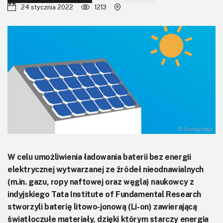
KITy AVT
24 stycznia 2022
1213
Kontakt
Newsletter
Magazyny
Archiwum
Do pobrania
W celu umożliwienia ładowania baterii bez energii
elektrycznej wytwarzanej ze źródeł nieodnawialnych
(m.in. gazu, ropy naftowej oraz węgla) naukowcy z
indyjskiego Tata Institute of Fundamental Research
stworzyli baterię litowo-jonową (Li-on) zawierającą
światłoczułe materiały, dzięki którym starczy energia