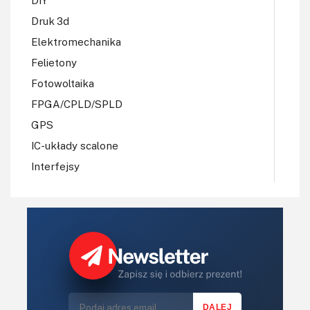
Druk 3d
Elektromechanika
Felietony
Fotowoltaika
FPGA/CPLD/SPLD
GPS
IC-układy scalone
Interfejsy
IoT
Koła Naukowe
Komputery
Książki
Lasery
LED/LCD/OLED