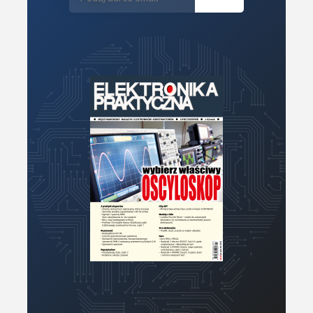
Mechatronika
Mikrokontrolery (MCU,μC)
Moc
Moduły
Narzędzia
Optoelektronika
PCB/Montaż
Podstawy elektroniki
Podzespoły bierne
Półprzewodniki
Pomiary i testy
Projektowanie
Raspberry Pi
Retro
Komunikacja, RF