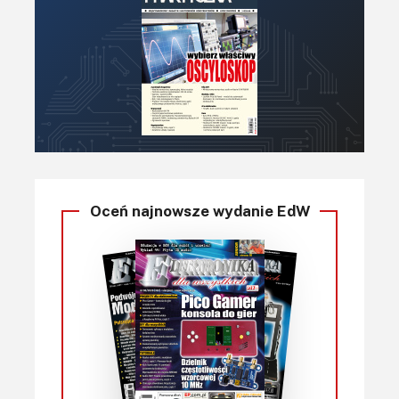
Oceń najnowsze wydanie EdW