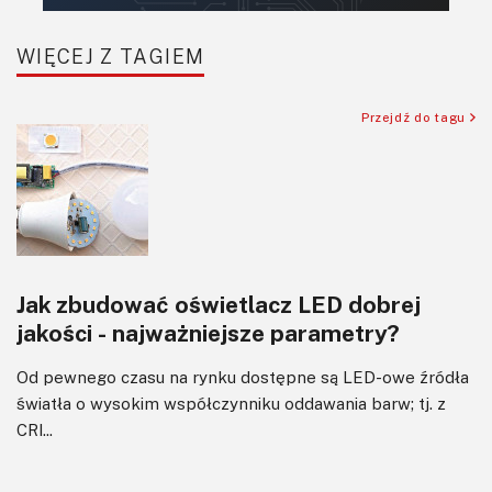
Robotyka
SBC/SIP/SoC/COM
WIĘCEJ Z TAGIEM
Sensory
Silniki i serwo
Przejdź do tagu
Software
Sterowanie
Transformatory
Tranzystory
Wyświetlacze
Jak zbudować oświetlacz LED dobrej
Wzmacniacze
jakości - najważniejsze parametry?
Zasilanie
Od pewnego czasu na rynku dostępne są LED-owe źródła
światła o wysokim współczynniku oddawania barw; tj. z
CRI...