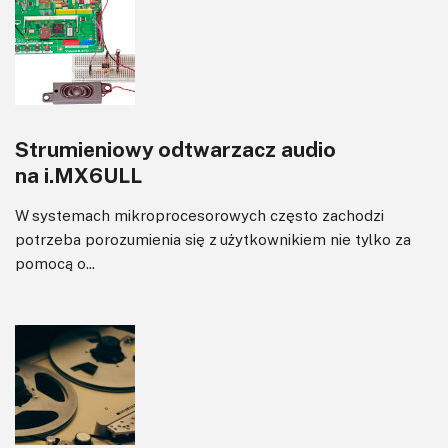
Sterowanie
Transformatory
Tranzystory
Wyświetlacze
Strumieniowy odtwarzacz audio
Wzmacniacze
na i.MX6ULL
Zasilanie
W systemach mikroprocesorowych często zachodzi
potrzeba porozumienia się z użytkownikiem nie tylko za
pomocą o...