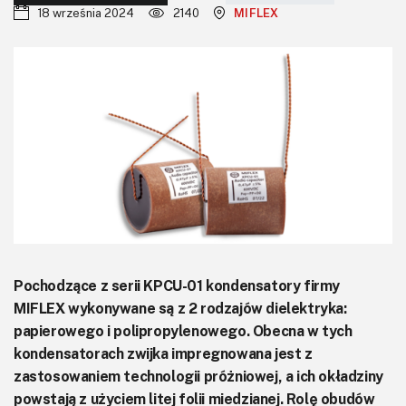
KITy AVT
18 września 2024
2140
MIFLEX
Kontakt
Newsletter
Magazyny
Archiwum
Do pobrania
Pochodzące z serii KPCU-01 kondensatory firmy
MIFLEX wykonywane są z 2 rodzajów dielektryka:
papierowego i polipropylenowego. Obecna w tych
kondensatorach zwijka impregnowana jest z
zastosowaniem technologii próżniowej, a ich okładziny
powstają z użyciem litej folii miedzianej. Rolę obudów