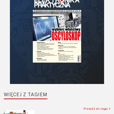
Optoelektronika
PCB/Montaż
Podstawy elektroniki
Podzespoły bierne
Półprzewodniki
Pomiary i testy
Projektowanie
Raspberry Pi
Retro
Komunikacja, RF
Robotyka
SBC/SIP/SoC/COM
WIĘCEJ Z TAGIEM
Sensory
Silniki i serwo
Przejdź do tagu
Software