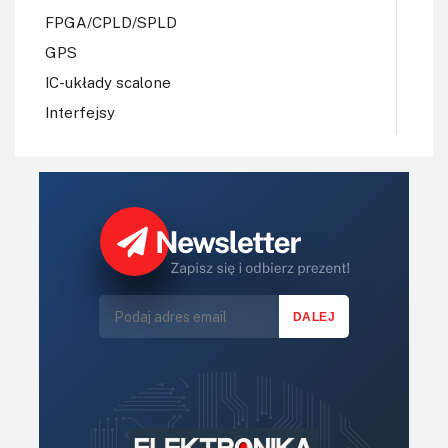
FPGA/CPLD/SPLD
GPS
IC-układy scalone
Interfejsy
IoT
Koła Naukowe
Komputery
Książki
Lasery
LED/LCD/OLED
Mechatronika
Mikrokontrolery (MCU,μC)
Moc
Moduły
Narzędzia