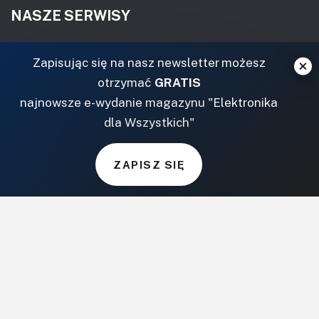
NASZE SERWISY
DOM, OGRÓD I WNĘTRZA
Zapisując się na nasz newsletter możesz
otrzymać
GRATIS
BudujemyDom.pl
najnowsze e-wydanie magazynu "Elektronika
Projekty.BudujemyDom.pl
dla Wszystkich"
CoZaIle.pl
Informator Budownictwa
ZielonyOgródek.pl
ZAPISZ SIĘ
CzasNaWnetrze.pl
MUZYKA I DŹWIĘK
Audio.com.pl
MagazynGitarzysta.pl
MagazynPerkusista.pl
EstradaiStudio.pl