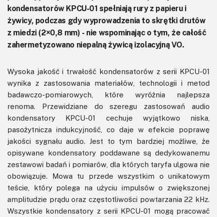
kondensatorów KPCU-01 spełniają rury z papieru i
żywicy, podczas gdy wyprowadzenia to skrętki drutów
z miedzi (2×0,8 mm) - nie wspominając o tym, że całość
zahermetyzowano niepalną żywicą izolacyjną VO.
Wysoka jakość i trwałość kondensatorów z serii KPCU-01
wynika z zastosowania materiałów, technologii i metod
badawczo-pomiarowych, które wyróżnia najlepsza
renoma. Przewidziane do szeregu zastosowań audio
kondensatory KPCU-01 cechuje wyjątkowo niska,
pasożytnicza indukcyjność, co daje w efekcie poprawę
jakości sygnału audio. Jest to tym bardziej możliwe, że
opisywane kondensatory poddawane są dedykowanemu
zestawowi badań i pomiarów, dla których taryfa ulgowa nie
obowiązuje. Mowa tu przede wszystkim o unikatowym
teście, który polega na użyciu impulsów o zwiększonej
amplitudzie prądu oraz częstotliwości powtarzania 22 kHz.
Wszystkie kondensatory z serii KPCU-01 mogą pracować