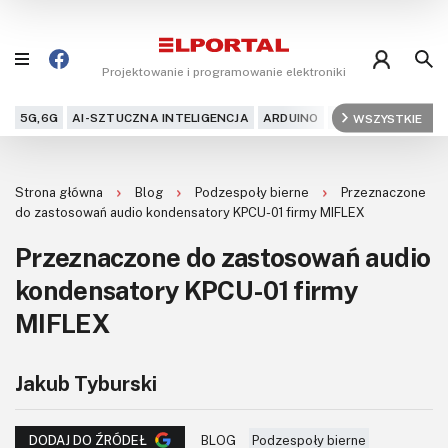
Projektowanie i programowanie elektroniki
5G,6G
AI-SZTUCZNA INTELIGENCJA
ARDUINO
ARM
WSZYSTKIE
AUDIO
AU
Blog
Strona główna
Blog
Podzespoły bierne
Przeznaczone
Projekty
do zastosowań audio kondensatory KPCU-01 firmy MIFLEX
Przeznaczone do zastosowań audio
Kursy
kondensatory KPCU-01 firmy
DIY+
MIFLEX
Czytelnia
Jakub Tyburski
Dla Ciebie
BLOG
Podzespoły bierne
DODAJ DO ŹRÓDEŁ