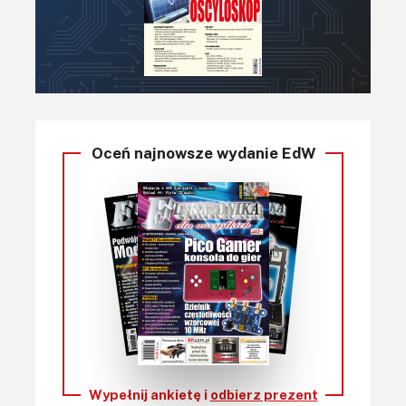
Oceń najnowsze wydanie EdW
Wypełnij ankietę i
odbierz prezent