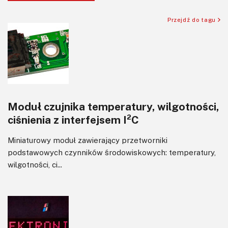
Silniki i serwo
Przejdź do tagu
Software
Sterowanie
Transformatory
Tranzystory
Wyświetlacze
Moduł czujnika temperatury, wilgotności,
Wzmacniacze
ciśnienia z interfejsem I²C
Zasilanie
Miniaturowy moduł zawierający przetworniki
podstawowych czynników środowiskowych: temperatury,
wilgotności, ci...