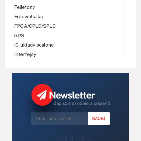
Felietony
Fotowoltaika
FPGA/CPLD/SPLD
GPS
IC-układy scalone
Interfejsy
IoT
Koła Naukowe
Komputery
Książki
Lasery
LED/LCD/OLED
Mechatronika
Mikrokontrolery (MCU,μC)
Moc