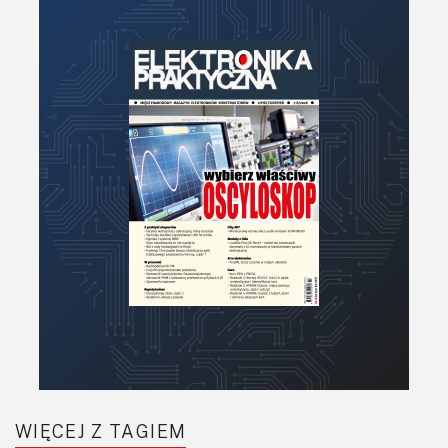
Moduły
Narzędzia
Optoelektronika
PCB/Montaż
Podstawy elektroniki
Podzespoły bierne
Półprzewodniki
Pomiary i testy
Projektowanie
Raspberry Pi
Retro
Komunikacja, RF
Robotyka
SBC/SIP/SoC/COM
WIĘCEJ Z TAGIEM
Sensory