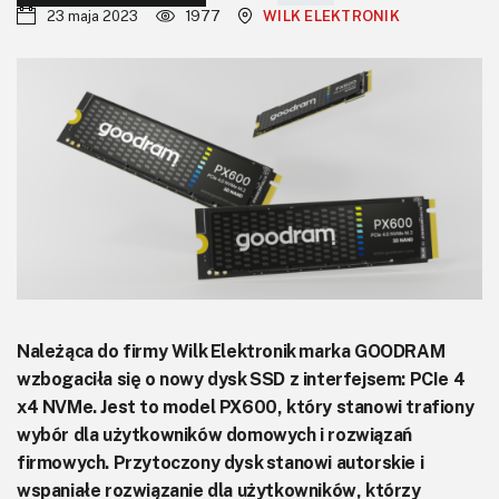
KITy AVT
23 maja 2023
1977
WILK ELEKTRONIK
Kontakt
Newsletter
Magazyny
Archiwum
Do pobrania
Należąca do firmy Wilk Elektronik marka GOODRAM
wzbogaciła się o nowy dysk SSD z interfejsem: PCIe 4
x4 NVMe. Jest to model PX600, który stanowi trafiony
wybór dla użytkowników domowych i rozwiązań
firmowych. Przytoczony dysk stanowi autorskie i
wspaniałe rozwiązanie dla użytkowników, którzy