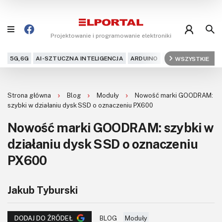
Projektowanie i programowanie elektroniki
5G,6G
AI-SZTUCZNA INTELIGENCJA
ARDUINO
ARM
WSZYSTKIE
AUDIO
AU
Blog
Strona główna
Blog
Moduły
Nowość marki GOODRAM:
Projekty
szybki w działaniu dysk SSD o oznaczeniu PX600
Nowość marki GOODRAM: szybki w
Kursy
działaniu dysk SSD o oznaczeniu
DIY+
PX600
Czytelnia
Jakub Tyburski
Dla Ciebie
BLOG
Moduły
DODAJ DO ŹRÓDEŁ