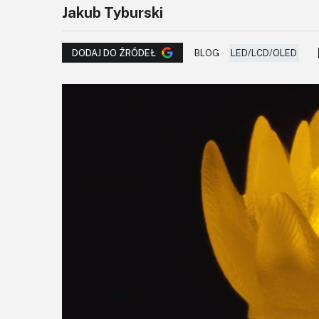
Jakub Tyburski
BLOG
LED/LCD/OLED
DODAJ DO ŹRÓDEŁ