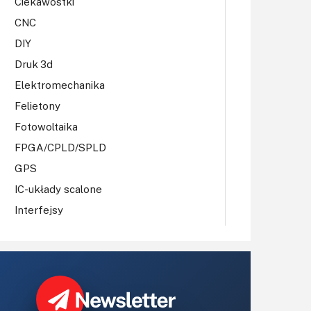
Ciekawostki
CNC
DIY
Druk 3d
Elektromechanika
Felietony
Fotowoltaika
FPGA/CPLD/SPLD
GPS
IC-układy scalone
Interfejsy
IoT
Koła Naukowe
Komputery
Książki