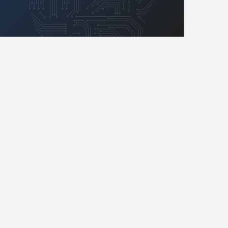
Retro
Komunikacja, RF
Robotyka
SBC/SIP/SoC/COM
Sensory
Silniki i serwo
Software
Sterowanie
Transformatory
Tranzystory
Wyświetlacze
Wzmacniacze
Zasilanie