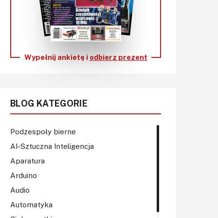
KITy AVT
Kontakt
Newsletter
Wypełnij ankietę i
odbierz prezent
Magazyny
Archiwum
BLOG KATEGORIE
Do pobrania
Podzespoły bierne
AI-Sztuczna Inteligencja
Aparatura
Arduino
Audio
Automatyka