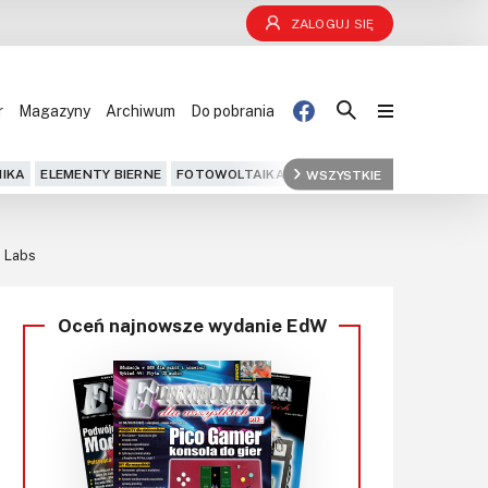
ZALOGUJ SIĘ
r
Magazyny
Archiwum
Do pobrania
Blog
IKA
ELEMENTY BIERNE
FOTOWOLTAIKA
FPGA
WSZYSTKIE
GPS
IOT
KOMPU
Projekty
d Labs
Kursy
Oceń najnowsze wydanie EdW
DIY+
Czytelnia
Dla Ciebie