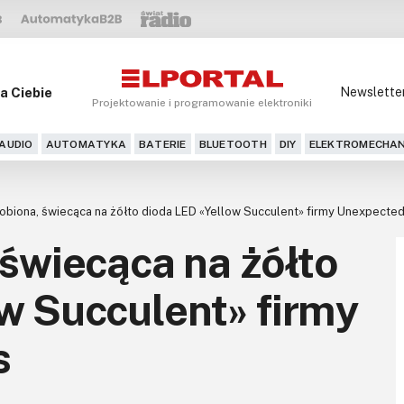
a Ciebie
Newslette
Projektowanie i programowanie elektroniki
AUDIO
AUTOMATYKA
BATERIE
BLUETOOTH
DIY
ELEKTROMECHAN
robiona, świecąca na żółto dioda LED «Yellow Succulent» firmy Unexpecte
 świecąca na żółto
w Succulent» firmy
s