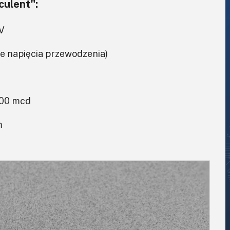
culent":
 V
e napięcia przewodzenia)
000 mcd
m