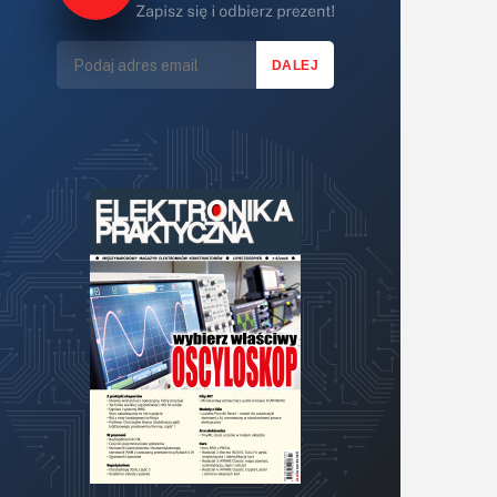
Lasery
LED/LCD/OLED
Mechatronika
Mikrokontrolery (MCU,μC)
Moc
Moduły
Narzędzia
Optoelektronika
PCB/Montaż
Podstawy elektroniki
Podzespoły bierne
Półprzewodniki
Pomiary i testy
Projektowanie
Raspberry Pi