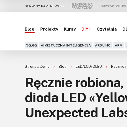
SERWISY PARTNERSKIE:
Blog
Projekty
Kursy
DIY+
Czytelnia
Dl
5G,6G
AI-SZTUCZNA INTELIGENCJA
ARDUINO
ARM
Strona główna
Blog
LED/LCD/OLED
Ręcznie 
Ręcznie robiona,
dioda LED «Yello
Unexpected Lab