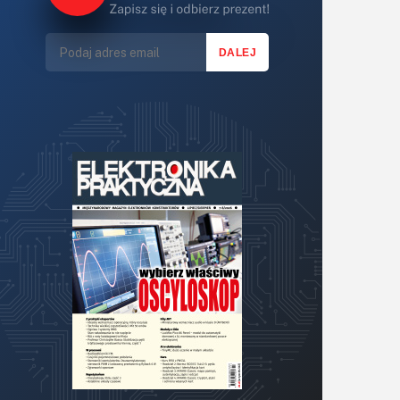
Lasery
LED/LCD/OLED
Mechatronika
Mikrokontrolery (MCU,μC)
Moc
Moduły
Narzędzia
Optoelektronika
PCB/Montaż
Podstawy elektroniki
Podzespoły bierne
Półprzewodniki
Pomiary i testy
Projektowanie
Raspberry Pi