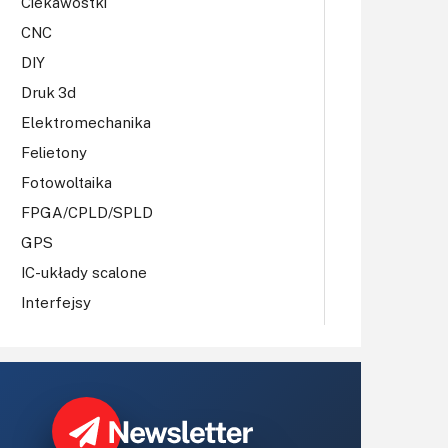
Ciekawostki
CNC
DIY
Druk 3d
Elektromechanika
Felietony
Fotowoltaika
FPGA/CPLD/SPLD
GPS
IC-układy scalone
Interfejsy
IoT
Koła Naukowe
Komputery
Książki