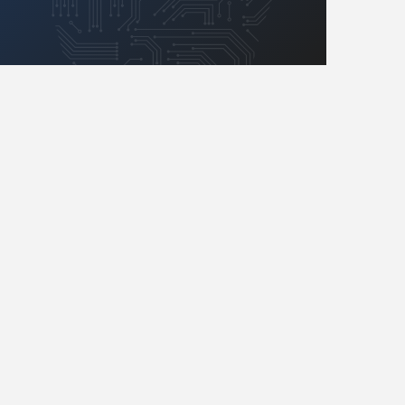
Retro
Komunikacja, RF
Robotyka
SBC/SIP/SoC/COM
Sensory
Silniki i serwo
Software
Sterowanie
Transformatory
Tranzystory
Wyświetlacze
Wzmacniacze
Zasilanie