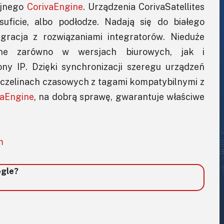
yjnego
CorivaEngine
.​ Urządzenia CorivaSatellites
suficie, albo podłodze. Nadają się do białego
egracja z rozwiązaniami integratorów. Nieduże
ępne zarówno w wersjach biurowych, jak i
ny IP.​ Dzięki synchronizacji szeregu urządzeń
 szczelinach czasowych z tagami kompatybilnymi z
vaEngine
, na dobrą sprawę, gwarantuje właściwe
m
ogle?