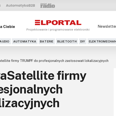
a Ciebie
Newslette
Projektowanie i programowanie elektroniki
AUDIO
AUTOMATYKA
BATERIE
BLUETOOTH
DIY
ELEKTROMECHAN
tellite firmy TRUMPF do profesjonalnych zastosowań lokalizacyjnych
aSatellite firmy
esjonalnych
lizacyjnych