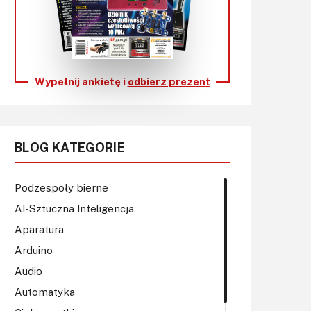
KITy AVT
Kontakt
Newsletter
Wypełnij ankietę i
odbierz prezent
Magazyny
Archiwum
BLOG KATEGORIE
Do pobrania
Podzespoły bierne
AI-Sztuczna Inteligencja
Aparatura
Arduino
Audio
Automatyka