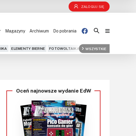
ZALOGUJ SIĘ
r
Magazyny
Archiwum
Do pobrania
Blog
IKA
ELEMENTY BIERNE
FOTOWOLTAIKA
FPGA
WSZYSTKIE
GPS
IOT
KOMPU
Projekty
Kursy
Oceń najnowsze wydanie EdW
DIY+
Czytelnia
Dla Ciebie