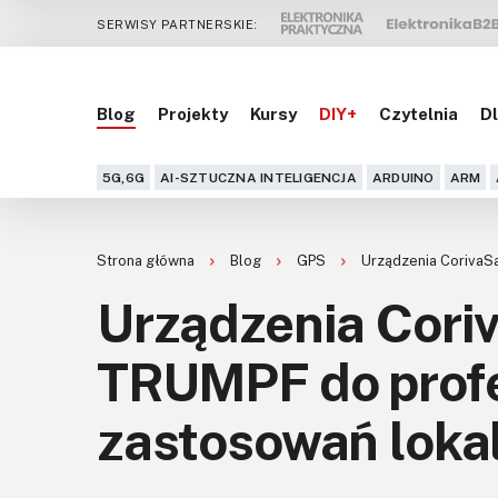
SERWISY PARTNERSKIE:
Blog
Projekty
Kursy
DIY+
Czytelnia
Dl
5G,6G
AI-SZTUCZNA INTELIGENCJA
ARDUINO
ARM
Strona główna
Blog
GPS
Urządzenia CorivaSa
Urządzenia Coriv
TRUMPF do prof
zastosowań loka