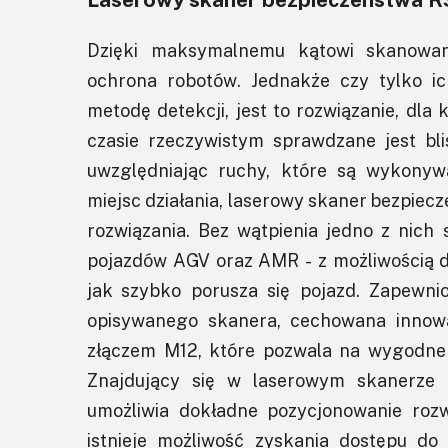
Dzięki maksymalnemu kątowi skanowan
ochrona robotów. Jednakże czy tylko i
metodę detekcji, jest to rozwiązanie, dl
czasie rzeczywistym sprawdzane jest blisk
uwzględniając ruchy, które są wykony
miejsc działania, laserowy skaner bezpie
rozwiązania. Bez wątpienia jedno z nich
pojazdów AGV oraz AMR - z możliwością d
jak szybko porusza się pojazd. Zapewni
opisywanego skanera, cechowana inno
złączem M12, które pozwala na wygodne 
Znajdujący się w laserowym skanerze
umożliwia dokładne pozycjonowanie rozw
istnieje możliwość zyskania dostępu do