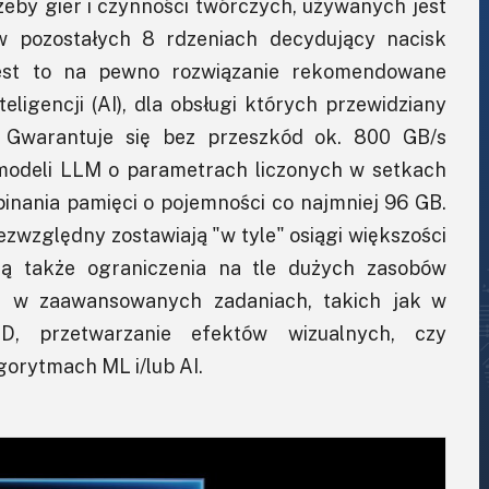
by gier i czynności twórczych, używanych jest
 pozostałych 8 rdzeniach decydujący nacisk
Jest to na pewno rozwiązanie rekomendowane
ligencji (AI), dla obsługi których przewidziany
 Gwarantuje się bez przeszkód ok. 800 GB/s
 modeli LLM o parametrach liczonych w setkach
pinania pamięci o pojemności co najmniej 96 GB.
względny zostawiają "w tyle" osiągi większości
ją także ograniczenia na tle dużych zasobów
ię w zaawansowanych zadaniach, takich jak w
3D, przetwarzanie efektów wizualnych, czy
lgorytmach ML i/lub AI.