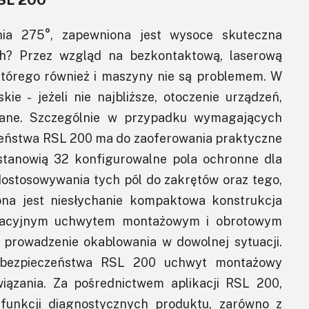
ia 275°, zapewniona jest wysoce skuteczna
ch? Przez wzgląd na bezkontaktową, laserową
a którego również i maszyny nie są problemem. W
ie - jeżeli nie najbliższe, otoczenie urządzeń,
wane. Szczególnie w przypadku wymagających
czeństwa RSL 200 ma do zaoferowania praktyczne
 stanowią 32 konfigurowalne pola ochronne dla
ostosowywania tych pól do zakrętów oraz tego,
ona jest niesłychanie kompaktowa konstrukcja
wacyjnym uchwytem montażowym i obrotowym
prowadzenie okablowania w dowolnej sytuacji.
 bezpieczeństwa RSL 200 uchwyt montażowy
iązania. Za pośrednictwem aplikacji RSL 200,
 funkcji diagnostycznych produktu, zarówno z