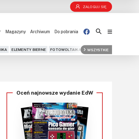
ZALOGUJ SIĘ
r
Magazyny
Archiwum
Do pobrania
Blog
IKA
ELEMENTY BIERNE
FOTOWOLTAIKA
FPGA
WSZYSTKIE
GPS
IOT
KOMPU
Projekty
Kursy
Oceń najnowsze wydanie EdW
DIY+
Czytelnia
Dla Ciebie