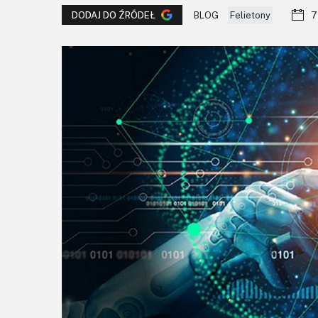
BLOG
Felietony
7
DODAJ DO ŹRÓDEŁ