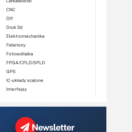
Ciekawostki
CNC
DIY
Druk 3d
Elektromechanika
Felietony
Fotowoltaika
FPGA/CPLD/SPLD
GPS
IC-układy scalone
Interfejsy
IoT
Koła Naukowe
Komputery
Książki