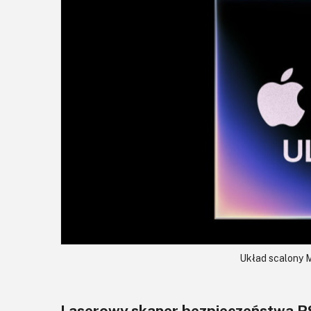
Układ scalony M
Laserowy skaner bezpieczeństwa R