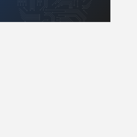
Retro
Komunikacja, RF
Robotyka
SBC/SIP/SoC/COM
Sensory
Silniki i serwo
Software
Sterowanie
Transformatory
Tranzystory
Wyświetlacze
Wzmacniacze
Zasilanie