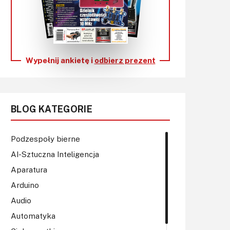
KITy AVT
Kontakt
Newsletter
Wypełnij ankietę i
odbierz prezent
Magazyny
Archiwum
BLOG KATEGORIE
Do pobrania
Podzespoły bierne
AI-Sztuczna Inteligencja
Aparatura
Arduino
Audio
Automatyka