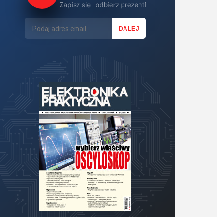
Lasery
LED/LCD/OLED
Mechatronika
Mikrokontrolery (MCU,μC)
Moc
Moduły
Narzędzia
Optoelektronika
PCB/Montaż
Podstawy elektroniki
Podzespoły bierne
Półprzewodniki
Pomiary i testy
Projektowanie
Raspberry Pi