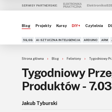
SERWISY PARTNERSKIE:
Blog
Projekty
Kursy
DIY+
Czytelnia
Dl
5G,6G
AI-SZTUCZNA INTELIGENCJA
ARDUINO
ARM
Strona główna
Blog
Felietony
Tygodniowy Prz
Tygodniowy Prz
Produktów - 7.03
Jakub Tyburski