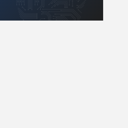
Retro
Komunikacja, RF
Robotyka
SBC/SIP/SoC/COM
Sensory
Silniki i serwo
Software
Sterowanie
Transformatory
Tranzystory
Wyświetlacze
Wzmacniacze
Zasilanie