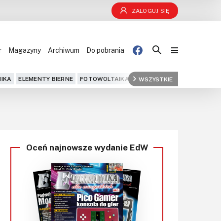
ZALOGUJ SIĘ
r
Magazyny
Archiwum
Do pobrania
Blog
IKA
ELEMENTY BIERNE
FOTOWOLTAIKA
FPGA
WSZYSTKIE
GPS
IOT
KOMPU
Projekty
Kursy
Oceń najnowsze wydanie EdW
DIY+
Czytelnia
Dla Ciebie