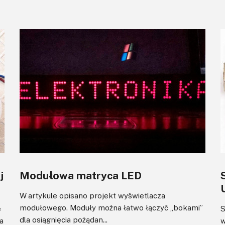
j
Modułowa matryca LED
W artykule opisano projekt wyświetlacza
modułowego. Moduły można łatwo łączyć „bokami”
e
S
dla osiągnięcia pożądan...
a
w