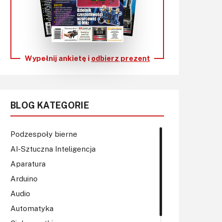
KITy AVT
Kontakt
Newsletter
Wypełnij ankietę i
odbierz prezent
Magazyny
Archiwum
BLOG KATEGORIE
Do pobrania
Podzespoły bierne
AI-Sztuczna Inteligencja
Aparatura
Arduino
Audio
Automatyka