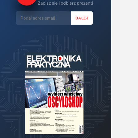
Lasery
LED/LCD/OLED
Mechatronika
Mikrokontrolery (MCU,μC)
Moc
Moduły
Narzędzia
Optoelektronika
PCB/Montaż
Podstawy elektroniki
Podzespoły bierne
Półprzewodniki
Pomiary i testy
Projektowanie
Raspberry Pi