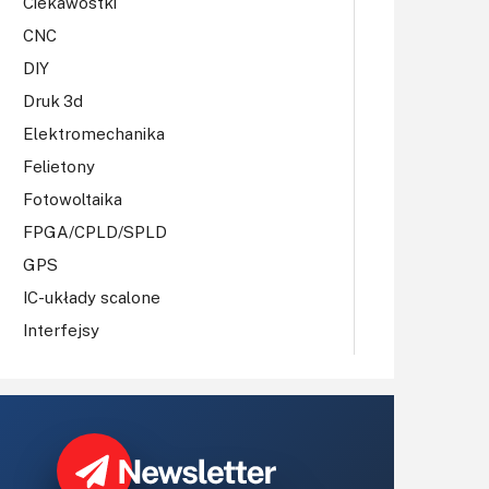
Ciekawostki
CNC
DIY
Druk 3d
Elektromechanika
Felietony
Fotowoltaika
FPGA/CPLD/SPLD
GPS
IC-układy scalone
Interfejsy
IoT
Koła Naukowe
Komputery
Książki