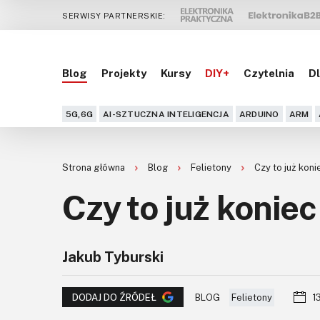
SERWISY PARTNERSKIE:
Blog
Projekty
Kursy
DIY+
Czytelnia
Dl
5G,6G
AI-SZTUCZNA INTELIGENCJA
ARDUINO
ARM
Strona główna
Blog
Felietony
Czy to już kon
Czy to już konie
Jakub Tyburski
BLOG
Felietony
1
DODAJ DO ŹRÓDEŁ