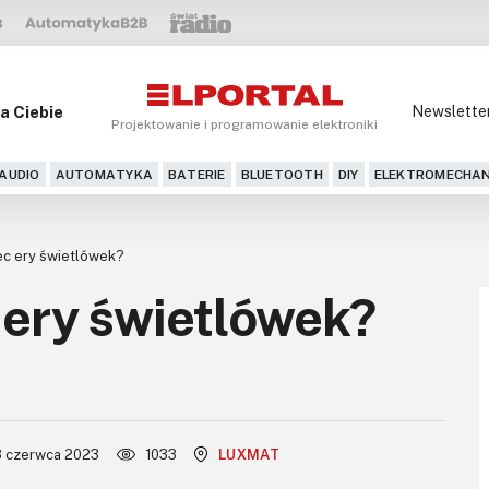
a Ciebie
Newslette
Projektowanie i programowanie elektroniki
AUDIO
AUTOMATYKA
BATERIE
BLUETOOTH
DIY
ELEKTROMECHAN
iec ery świetlówek?
c ery świetlówek?
3 czerwca 2023
1033
LUXMAT