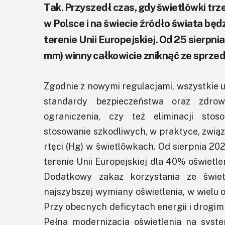
Tak. Przyszedł czas, gdy świetlówki tr
w Polsce i na świecie źródło świata bę
terenie Unii Europejskiej. Od 25 sierpni
mm) winny całkowicie zniknąć ze sprzed
Zgodnie z nowymi regulacjami, wszystkie u
standardy bezpieczeństwa oraz zdrow
ograniczenia, czy też eliminacji stos
stosowanie szkodliwych, w praktyce, związ
rtęci (Hg) w świetlówkach. Od sierpnia 2
terenie Unii Europejskiej dla 40% oświetl
Dodatkowy zakaz korzystania ze świ
najszybszej wymiany oświetlenia, w wielu 
Przy obecnych deficytach energii i drogim 
Pełna modernizacja oświetlenia na syst