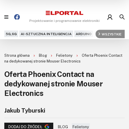
Projektowanie i programowanie elektroniki
5G,6G
AI-SZTUCZNA INTELIGENCJA
ARDUINO
ARM
WSZYSTKIE
AUDIO
AU
Blog
Strona główna
Blog
Felietony
Oferta Phoenix Contact
Projekty
na dedykowanej stronie Mouser Electronics
Oferta Phoenix Contact na
Kursy
dedykowanej stronie Mouser
DIY+
Electronics
Czytelnia
Jakub Tyburski
Dla Ciebie
BLOG
Felietony
DODAJ DO ŹRÓDEŁ