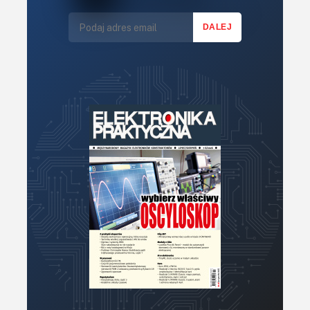
LED/LCD/OLED
Mechatronika
Mikrokontrolery (MCU,μC)
Moc
Moduły
Narzędzia
Optoelektronika
PCB/Montaż
Podstawy elektroniki
Podzespoły bierne
Półprzewodniki
Pomiary i testy
Projektowanie
Raspberry Pi
Retro