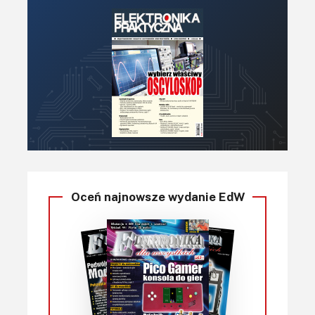
Oceń najnowsze wydanie EdW