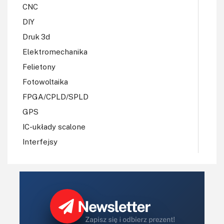
CNC
DIY
Druk 3d
Elektromechanika
Felietony
Fotowoltaika
FPGA/CPLD/SPLD
GPS
IC-układy scalone
Interfejsy
IoT
Koła Naukowe
Komputery
Książki
Lasery