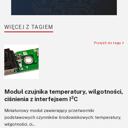
Komunikacja, RF
Robotyka
SBC/SIP/SoC/COM
WIĘCEJ Z TAGIEM
Sensory
Silniki i serwo
Przejdź do tagu
Software
Sterowanie
Transformatory
Tranzystory
Wyświetlacze
Moduł czujnika temperatury, wilgotności,
Wzmacniacze
ciśnienia z interfejsem I²C
Zasilanie
Miniaturowy moduł zawierający przetworniki
podstawowych czynników środowiskowych: temperatury,
wilgotności, ci...