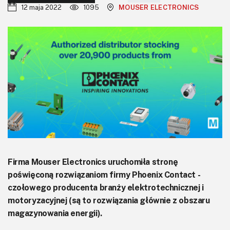
KITy AVT
12 maja 2022
1095
MOUSER ELECTRONICS
Kontakt
Newsletter
Magazyny
Archiwum
Do pobrania
Firma Mouser Electronics uruchomiła stronę
poświęconą rozwiązaniom firmy Phoenix Contact -
czołowego producenta branży elektrotechnicznej i
motoryzacyjnej (są to rozwiązania głównie z obszaru
magazynowania energii).