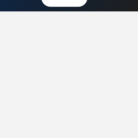
Audio.com.pl
MagazynGitarzysta.pl
MagazynPerkusista.pl
EstradaiStudio.pl
ELEKTRONIKA I AUTOMATYKA
ElektronikaB2B.pl
AutomatykaB2B.pl
Elektronika Praktyczna
Elportal.pl
Świat Radio
FOTOGRAFIA, EDUKACJA I HI-TECH
Fotopolis.pl
ZDROWIE I RODZINA