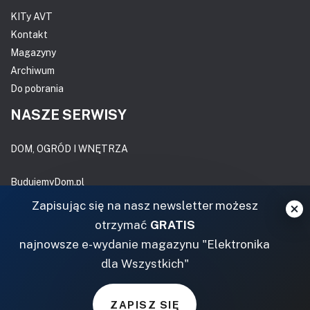
KITy AVT
Kontakt
Magazyny
Archiwum
Do pobrania
NASZE SERWISY
DOM, OGRÓD I WNĘTRZA
BudujemyDom.pl
Projekty.BudujemyDom.pl
Zapisując się na nasz newsletter możesz
CoZaIle.pl
otrzymać
GRATIS
Informator Budownictwa
najnowsze e-wydanie magazynu "Elektronika
ZielonyOgródek.pl
dla Wszystkich"
CzasNaWnetrze.pl
MUZYKA I DŹWIĘK
ZAPISZ SIĘ