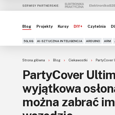
SERWISY PARTNERSKIE:
Blog
Projekty
Kursy
DIY+
Czytelnia
Dl
5G,6G
AI-SZTUCZNA INTELIGENCJA
ARDUINO
ARM
Strona główna
Blog
Ciekawostki
PartyCover U
PartyCover Ultim
wyjątkowa osłona
można zabrać im