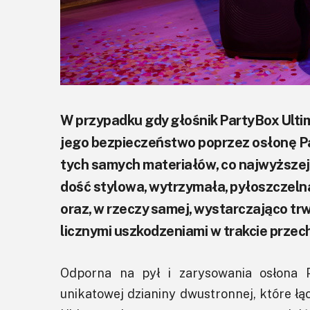
W przypadku gdy głośnik PartyBox Ultim
jego bezpieczeństwo poprzez osłonę Pa
tych samych materiałów, co najwyższej 
dość stylowa, wytrzymała, pyłoszczelna
oraz, w rzeczy samej, wystarczająco tr
licznymi uszkodzeniami w trakcie przec
Odporna na pył i zarysowania osłona 
unikatowej dzianiny dwustronnej, które ł