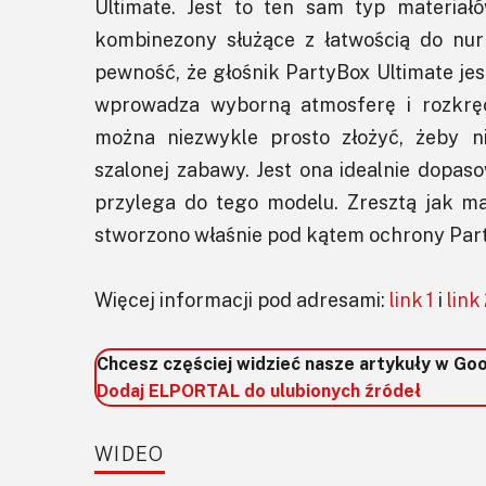
Ultimate. Jest to ten sam typ materiał
kombinezony służące z łatwością do n
pewność, że głośnik PartyBox Ultimate je
wprowadza wyborną atmosferę i rozkręc
można niezwykle prosto złożyć, żeby n
szalonej zabawy. Jest ona idealnie dopaso
przylega do tego modelu. Zresztą jak ma 
stworzono właśnie pod kątem ochrony Part
Więcej informacji pod adresami:
link 1
i
link
Chcesz częściej widzieć nasze artykuły w Go
Dodaj ELPORTAL do ulubionych źródeł
WIDEO