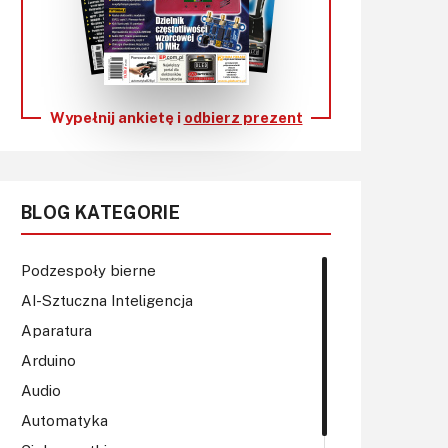
KITy AVT
Kontakt
Newsletter
Wypełnij ankietę i
odbierz prezent
Magazyny
Archiwum
BLOG KATEGORIE
Do pobrania
Podzespoły bierne
AI-Sztuczna Inteligencja
Aparatura
Arduino
Audio
Automatyka