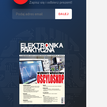
Lasery
LED/LCD/OLED
Mechatronika
Mikrokontrolery (MCU,μC)
Moc
Moduły
Narzędzia
Optoelektronika
PCB/Montaż
Podstawy elektroniki
Podzespoły bierne
Półprzewodniki
Pomiary i testy
Projektowanie
Raspberry Pi