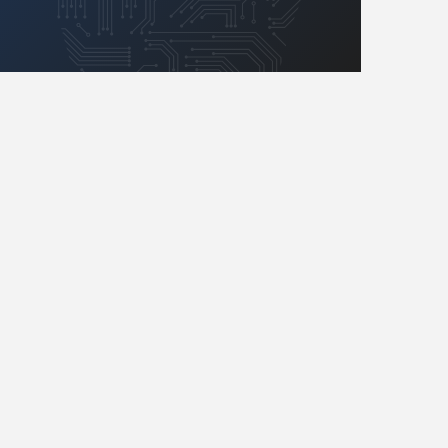
Retro
Komunikacja, RF
Robotyka
SBC/SIP/SoC/COM
Sensory
Silniki i serwo
Software
Sterowanie
Transformatory
Tranzystory
Wyświetlacze
Wzmacniacze
Zasilanie