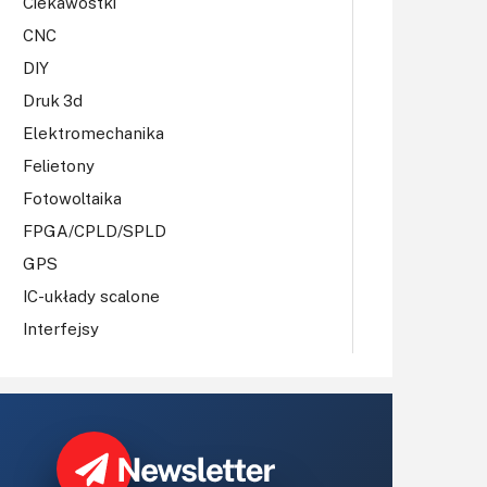
Ciekawostki
CNC
DIY
Druk 3d
Elektromechanika
Felietony
Fotowoltaika
FPGA/CPLD/SPLD
GPS
IC-układy scalone
Interfejsy
IoT
Koła Naukowe
Komputery
Książki