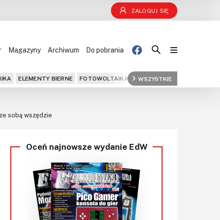
ZALOGUJ SIĘ
r
Magazyny
Archiwum
Do pobrania
Blog
IKA
ELEMENTY BIERNE
FOTOWOLTAIKA
FPGA
WSZYSTKIE
GPS
IOT
KOMPU
Projekty
ę ze sobą wszędzie
Kursy
Oceń najnowsze wydanie EdW
DIY+
Czytelnia
Dla Ciebie