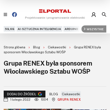
Projektowanie i programowanie elektroniki
5G,6G
AI-SZTUCZNA INTELIGENCJA
ARDUINO
ARM
WSZYSTKIE
AUDIO
AU
Blog
Strona główna
Blog
Ciekawostki
Grupa RENEX była
Projekty
sponsorem Włocławskiego Sztabu WOŚP
Grupa RENEX była sponsorem
Kursy
Włocławskiego Sztabu WOŚP
DIY+
Czytelnia
BLOG
Ciekawostki
DODAJ DO ŹRÓDEŁ
Dla Ciebie
1 lutego 2022
1004
GRUPA RENEX