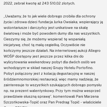
2022, zebrał kwotę aż 243 510,02 złotych.
„Uważamy, że to jak wiele dobrego zrobiła dla ochrony
życia i zdrowa dzieci fundacja Jurka Owsiaka, wspierający ją
wolontariusze i darczyńcy jest unikatowe na skalę
światową i może być powodem dumy dla nas wszystkich.
Cieszymy się, że możemy wspierać tę wspaniałą
inicjatywę, choć tą małą cegiełką. Oczywiście nie
kończymy jeszcze działań. Na internetowej aukcji Allegro
WOŚP dostępny jest jeszcze przez kilka dni do
wylicytowania weekendowy pobyt dla dwóch osób we
wchodzącym w skład naszej Grupy Hotelu Portofino.
Pobyt połączony jest z kolacją degustacyjną w naszej
śródziemnomorskiej restauracji, więc mamy nadzieję, że
zainteresuje to wszystkich szukających dobrego pomysłu
np. na prezent walentynkowy. Przy tym można wesprzeć
prawdziwie słuszną sprawę”. komentowali Pani Marzena
Szczotkowska-Topić oraz Pan Predrag Topić - właściciele