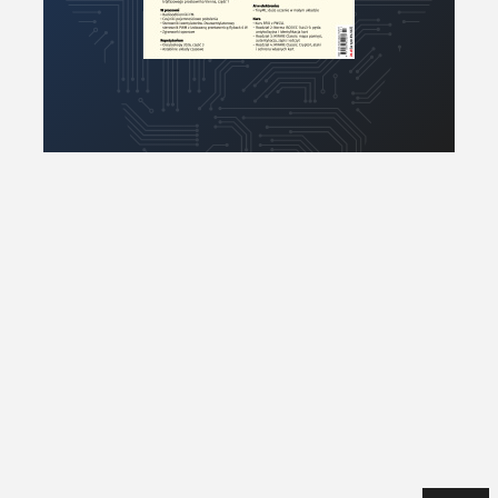
Projektowanie
Raspberry Pi
Retro
Komunikacja, RF
Robotyka
SBC/SIP/SoC/COM
Sensory
Silniki i serwo
Software
Sterowanie
Transformatory
Tranzystory
Wyświetlacze
Wzmacniacze
Zasilanie