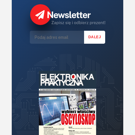
Komputery
Książki
Lasery
LED/LCD/OLED
Mechatronika
Mikrokontrolery (MCU,μC)
Moc
Moduły
Narzędzia
Optoelektronika
PCB/Montaż
Podstawy elektroniki
Podzespoły bierne
Półprzewodniki
Pomiary i testy