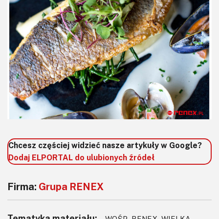
Chcesz częściej widzieć nasze artykuły w Google?
Dodaj ELPORTAL do ulubionych źródeł
Firma:
Grupa RENEX
Tematyka materiału:
WOŚP, RENEX, WIELKA