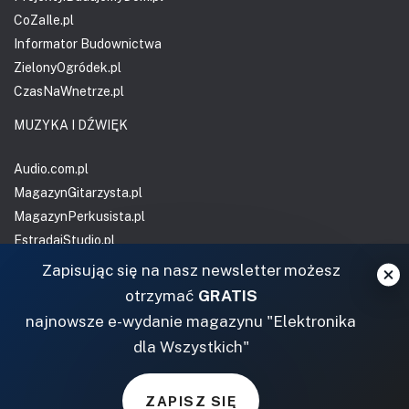
CoZaIle.pl
Informator Budownictwa
ZielonyOgródek.pl
CzasNaWnetrze.pl
MUZYKA I DŹWIĘK
Audio.com.pl
MagazynGitarzysta.pl
MagazynPerkusista.pl
EstradaiStudio.pl
Zapisując się na nasz newsletter możesz
ELEKTRONIKA I AUTOMATYKA
otrzymać
GRATIS
ElektronikaB2B.pl
najnowsze e-wydanie magazynu "Elektronika
AutomatykaB2B.pl
dla Wszystkich"
Elektronika Praktyczna
Elportal.pl
ZAPISZ SIĘ