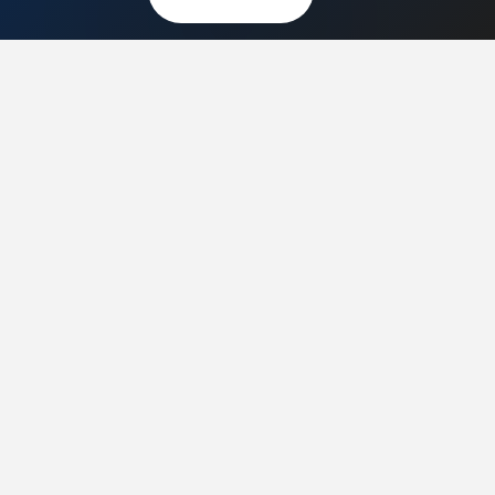
Świat Radio
FOTOGRAFIA, EDUKACJA I HI-TECH
Fotopolis.pl
ZDROWIE I RODZINA
KtoCieWyleczy.pl
Sklep AVT
Copyright ©
AVT
2021