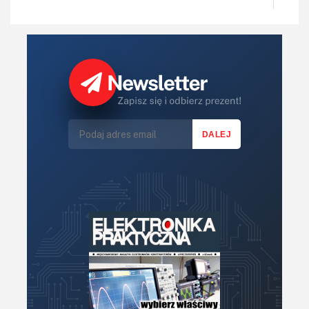
IoT
Koła Naukowe
Komputery
Książki
Lasery
LED/LCD/OLED
Mechatronika
Mikrokontrolery (MCU,μC)
Moc
Moduły
Narzędzia
Optoelektronika
PCB/Montaż
Podstawy elektroniki
Podzespoły bierne