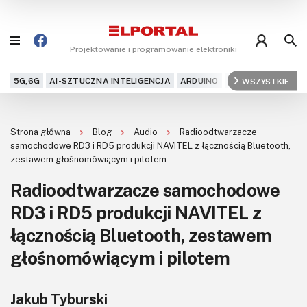
Projektowanie i programowanie elektroniki
5G,6G
AI-SZTUCZNA INTELIGENCJA
ARDUINO
ARM
WSZYSTKIE
AUDIO
AU
Blog
Strona główna
Blog
Audio
Radioodtwarzacze
Projekty
samochodowe RD3 i RD5 produkcji NAVITEL z łącznością Bluetooth,
zestawem głośnomówiącym i pilotem
Kursy
Radioodtwarzacze samochodowe
RD3 i RD5 produkcji NAVITEL z
DIY+
łącznością Bluetooth, zestawem
Czytelnia
głośnomówiącym i pilotem
Dla Ciebie
Jakub Tyburski