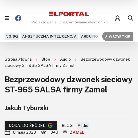
Projektowanie i programowanie elektroniki
5G,6G
AI-SZTUCZNA INTELIGENCJA
ARDUINO
ARM
WSZYSTKIE
AUDIO
AU
Blog
Strona główna
Blog
Audio
Bezprzewodowy dzwonek
Projekty
sieciowy ST-965 SALSA firmy Zamel
Bezprzewodowy dzwonek sieciowy
Kursy
ST-965 SALSA firmy Zamel
DIY+
Jakub Tyburski
Czytelnia
Dla Ciebie
BLOG
Audio
DODAJ DO ŹRÓDEŁ
8 maja 2023
1043
ZAMEL