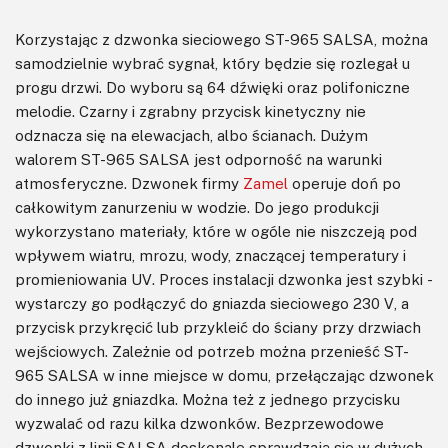
Korzystając z dzwonka sieciowego ST-965 SALSA, można
samodzielnie wybrać sygnał, który będzie się rozlegał u
progu drzwi. Do wyboru są 64 dźwięki oraz polifoniczne
melodie. Czarny i zgrabny przycisk kinetyczny nie
odznacza się na elewacjach, albo ścianach. Dużym
walorem ST-965 SALSA jest odporność na warunki
atmosferyczne. Dzwonek firmy
Zamel
operuje doń po
całkowitym zanurzeniu w wodzie. Do jego produkcji
wykorzystano materiały, które w ogóle nie niszczeją pod
wpływem wiatru, mrozu, wody, znaczącej temperatury i
promieniowania UV. Proces instalacji dzwonka jest szybki -
wystarczy go podłączyć do gniazda sieciowego 230 V, a
przycisk przykręcić lub przykleić do ściany przy drzwiach
wejściowych. Zależnie od potrzeb można przenieść ST-
965 SALSA w inne miejsce w domu, przełączając dzwonek
do innego już gniazdka. Można też z jednego przycisku
wyzwalać od razu kilka dzwonków. Bezprzewodowe
dzwonki z linii SALSA doskonale sprawdzają się w dużych