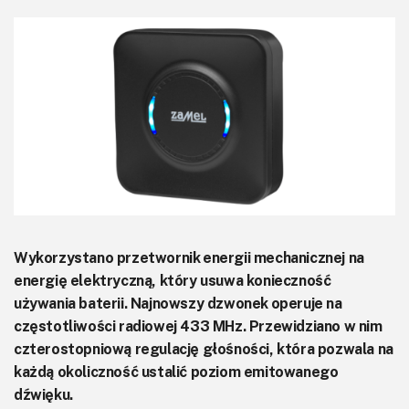
KITy AVT
Kontakt
Newsletter
Magazyny
Archiwum
Do pobrania
Wykorzystano przetwornik energii mechanicznej na
energię elektryczną, który usuwa konieczność
używania baterii. Najnowszy dzwonek operuje na
częstotliwości radiowej 433 MHz. Przewidziano w nim
czterostopniową regulację głośności, która pozwala na
każdą okoliczność ustalić poziom emitowanego
dźwięku.