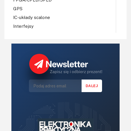
GPS
IC-układy scalone
Interfejsy
IoT
Koła Naukowe
Komputery
Książki
Lasery
LED/LCD/OLED
Mechatronika
Mikrokontrolery (MCU,μC)
Moc
Moduły
Narzędzia