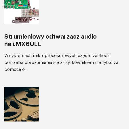
Sterowanie
Transformatory
Tranzystory
Wyświetlacze
Strumieniowy odtwarzacz audio
Wzmacniacze
na i.MX6ULL
Zasilanie
W systemach mikroprocesorowych często zachodzi
potrzeba porozumienia się z użytkownikiem nie tylko za
pomocą o...