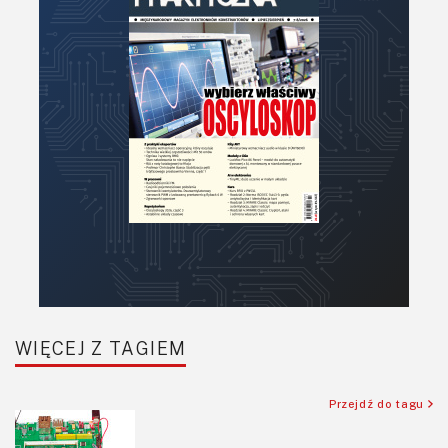
Optoelektronika
PCB/Montaż
Podstawy elektroniki
Podzespoły bierne
Półprzewodniki
Pomiary i testy
Projektowanie
Raspberry Pi
Retro
Komunikacja, RF
Robotyka
SBC/SIP/SoC/COM
WIĘCEJ Z TAGIEM
Sensory
Silniki i serwo
Przejdź do tagu
Software