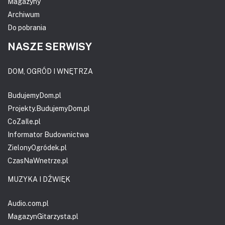
Magazyny
Archiwum
Do pobrania
NASZE SERWISY
DOM, OGRÓD I WNĘTRZA
BudujemyDom.pl
Projekty.BudujemyDom.pl
CoZaIle.pl
Informator Budownictwa
ZielonyOgródek.pl
CzasNaWnetrze.pl
MUZYKA I DŹWIĘK
Audio.com.pl
MagazynGitarzysta.pl