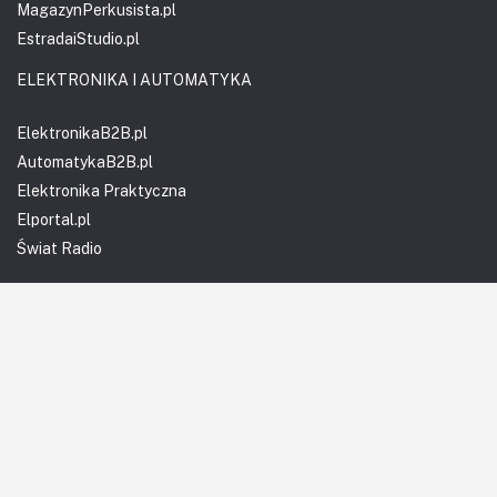
MagazynPerkusista.pl
EstradaiStudio.pl
ELEKTRONIKA I AUTOMATYKA
ElektronikaB2B.pl
AutomatykaB2B.pl
Elektronika Praktyczna
Elportal.pl
Świat Radio
FOTOGRAFIA, EDUKACJA I HI-TECH
Fotopolis.pl
ZDROWIE I RODZINA
KtoCieWyleczy.pl