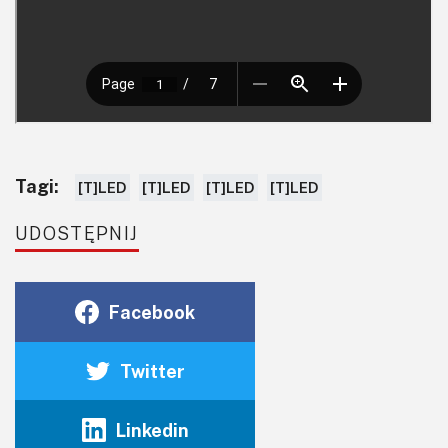
Tagi:
[T]LED
[T]LED
[T]LED
[T]LED
UDOSTĘPNIJ
Facebook
Twitter
Linkedin