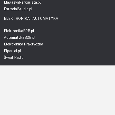
MagazynPerkusista.pl
EstradaiStudio.pl
ELEKTRONIKA I AUTOMATYKA
ElektronikaB2B.pl
AutomatykaB2B.pl
Elektronika Praktyczna
Elportal.pl
Świat Radio
FOTOGRAFIA, EDUKACJA I HI-TECH
Fotopolis.pl
ZDROWIE I RODZINA
KtoCieWyleczy.pl