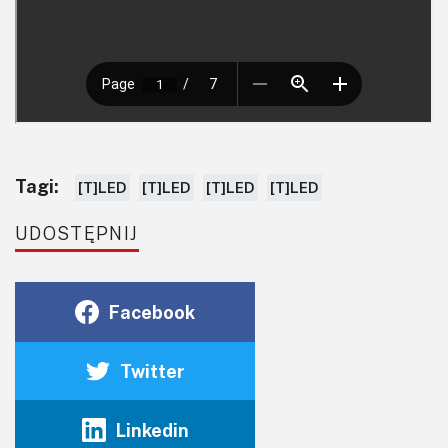
Tagi:
[T]LED
[T]LED
[T]LED
[T]LED
UDOSTĘPNIJ
Facebook
Twitter
Linkedin