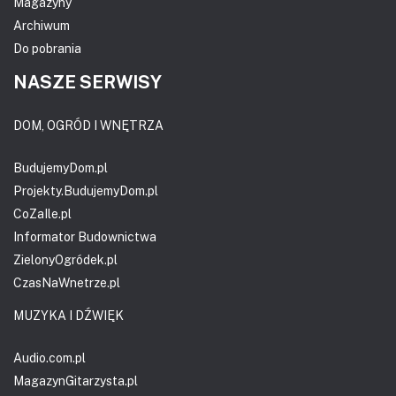
Magazyny
Archiwum
Do pobrania
NASZE SERWISY
DOM, OGRÓD I WNĘTRZA
BudujemyDom.pl
Projekty.BudujemyDom.pl
CoZaIle.pl
Informator Budownictwa
ZielonyOgródek.pl
CzasNaWnetrze.pl
MUZYKA I DŹWIĘK
Audio.com.pl
MagazynGitarzysta.pl