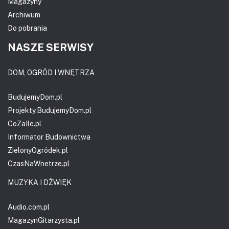
Magazyny
Archiwum
Do pobrania
NASZE SERWISY
DOM, OGRÓD I WNĘTRZA
BudujemyDom.pl
Projekty.BudujemyDom.pl
CoZaIle.pl
Informator Budownictwa
ZielonyOgródek.pl
CzasNaWnetrze.pl
MUZYKA I DŹWIĘK
Audio.com.pl
MagazynGitarzysta.pl