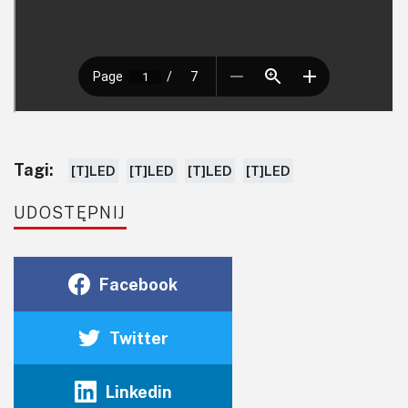
Tagi:
[T]LED
[T]LED
[T]LED
[T]LED
UDOSTĘPNIJ
Facebook
Twitter
Linkedin