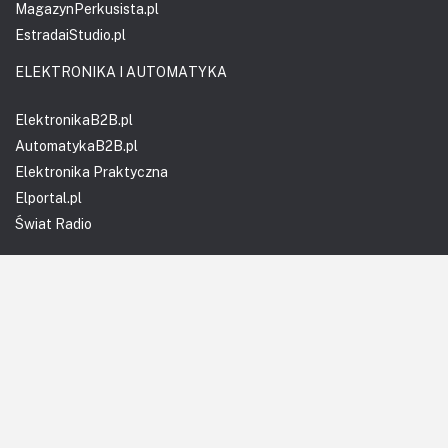
MagazynPerkusista.pl
EstradaiStudio.pl
ELEKTRONIKA I AUTOMATYKA
ElektronikaB2B.pl
AutomatykaB2B.pl
Elektronika Praktyczna
Elportal.pl
Świat Radio
FOTOGRAFIA, EDUKACJA I HI-TECH
Fotopolis.pl
ZDROWIE I RODZINA
KtoCieWyleczy.pl