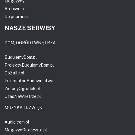
Magazyny
Archiwum
Do pobrania
NASZE SERWISY
DOM, OGRÓD I WNĘTRZA
BudujemyDom.pl
Projekty.BudujemyDom.pl
CoZaIle.pl
Informator Budownictwa
ZielonyOgródek.pl
CzasNaWnetrze.pl
MUZYKA I DŹWIĘK
Audio.com.pl
MagazynGitarzysta.pl