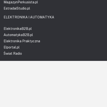
MagazynPerkusista.pl
EstradaiStudio.pl
ELEKTRONIKA I AUTOMATYKA
ElektronikaB2B.pl
AutomatykaB2B.pl
Elektronika Praktyczna
Elportal.pl
Świat Radio
FOTOGRAFIA, EDUKACJA I HI-TECH
Fotopolis.pl
ZDROWIE I RODZINA
KtoCieWyleczy.pl