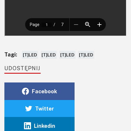
Tagi:
[T]LED
[T]LED
[T]LED
[T]LED
UDOSTĘPNIJ
Facebook
Twitter
Linkedin