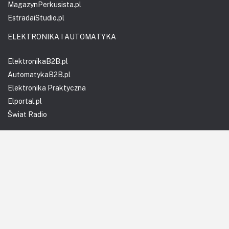
MagazynPerkusista.pl
EstradaiStudio.pl
ELEKTRONIKA I AUTOMATYKA
ElektronikaB2B.pl
AutomatykaB2B.pl
Elektronika Praktyczna
Elportal.pl
Świat Radio
FOTOGRAFIA, EDUKACJA I HI-TECH
Fotopolis.pl
ZDROWIE I RODZINA
KtoCieWyleczy.pl