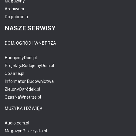
Magazyny
Archiwum
Do pobrania
NASZE SERWISY
DOM, OGRÓD I WNĘTRZA
BudujemyDom.pl
Projekty.BudujemyDom.pl
CoZaIle.pl
Informator Budownictwa
ZielonyOgródek.pl
CzasNaWnetrze.pl
MUZYKA I DŹWIĘK
Audio.com.pl
MagazynGitarzysta.pl