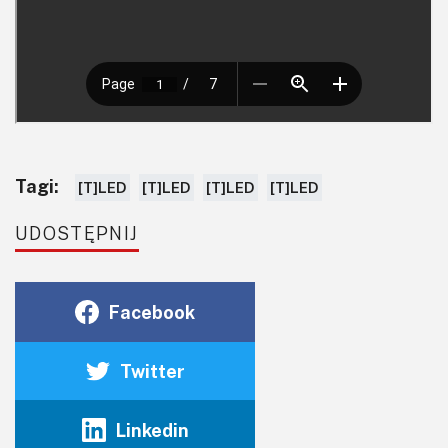
Tagi:
[T]LED
[T]LED
[T]LED
[T]LED
UDOSTĘPNIJ
Facebook
Twitter
Linkedin