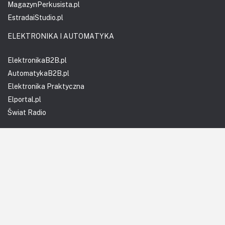
MagazynPerkusista.pl
EstradaiStudio.pl
ELEKTRONIKA I AUTOMATYKA
ElektronikaB2B.pl
AutomatykaB2B.pl
Elektronika Praktyczna
Elportal.pl
Świat Radio
FOTOGRAFIA, EDUKACJA I HI-TECH
Fotopolis.pl
ZDROWIE I RODZINA
KtoCieWyleczy.pl