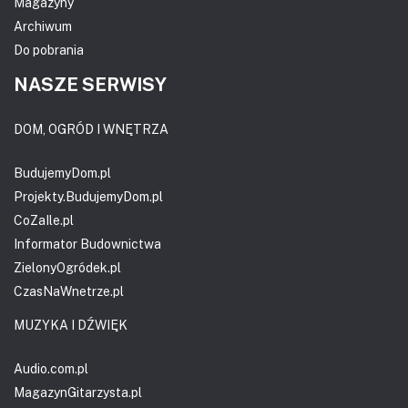
Magazyny
Archiwum
Do pobrania
NASZE SERWISY
DOM, OGRÓD I WNĘTRZA
BudujemyDom.pl
Projekty.BudujemyDom.pl
CoZaIle.pl
Informator Budownictwa
ZielonyOgródek.pl
CzasNaWnetrze.pl
MUZYKA I DŹWIĘK
Audio.com.pl
MagazynGitarzysta.pl