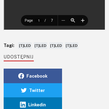
Tagi:
[T]LED
[T]LED
[T]LED
[T]LED
UDOSTĘPNIJ
Facebook
Twitter
Linkedin