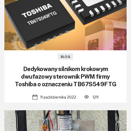
KITy AVT
Kontakt
Newsletter
Magazyny
Archiwum
BLOG
Dedykowany silnikom krokowym
Do pobrania
dwufazowy sterownik PWM firmy
Toshiba o oznaczeniu TB67S549FTG
11 października 2022
1211