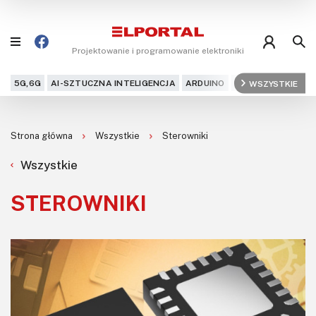
Projektowanie i programowanie elektroniki
5G,6G
AI-SZTUCZNA INTELIGENCJA
ARDUINO
ARM
WSZYSTKIE
AUDIO
AU
Blog
Strona główna
Wszystkie
Sterowniki
Projekty
Wszystkie
Kursy
STEROWNIKI
DIY+
Czytelnia
Dla Ciebie