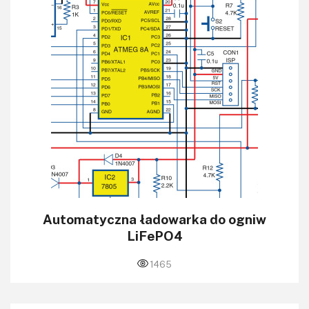
KITy AVT
Kontakt
Newsletter
Magazyny
Archiwum
Do pobrania
Automatyczna ładowarka do ogniw
LiFePO4
1465