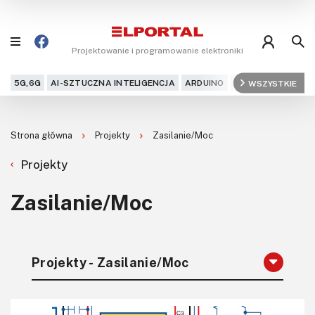
Projektowanie i programowanie elektroniki
5G,6G
AI-SZTUCZNA INTELIGENCJA
ARDUINO
ARM
WSZYSTKIE
AUDIO
AU
Blog
Strona główna
Projekty
Zasilanie/Moc
Projekty
Projekty
Kursy
Zasilanie/Moc
DIY+
Czytelnia
Projekty - Zasilanie/Moc
Dla Ciebie