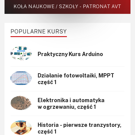
Robotyka
KOŁA NAUKOWE / SZKOŁY - PATRONAT AVT
SBC-SIP-SoC-CoM
Sensory
POPULARNE KURSY
Silniki i serwo
Software
Sterowanie
Praktyczny Kurs Arduino
Transformatory
Tranzystory
Działanie fotowoltaiki, MPPT
Wyświetlacze
część 1
Wzmacniacze
Zasilanie
Elektronika i automatyka
w ogrzewaniu, część 1
Historia - pierwsze tranzystory,
część 1