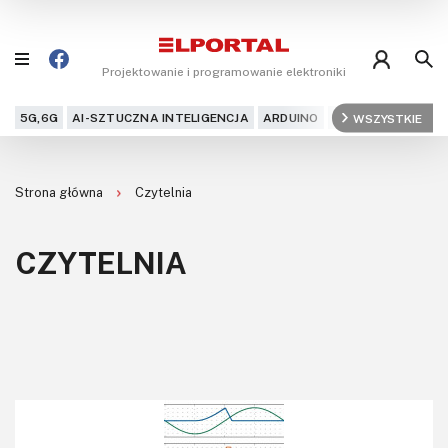
Projektowanie i programowanie elektroniki
5G,6G
AI-SZTUCZNA INTELIGENCJA
ARDUINO
ARM
WSZYSTKIE
AUDIO
AU
Blog
Strona główna
Czytelnia
Projekty
CZYTELNIA
Kursy
DIY+
Czytelnia
Dla Ciebie