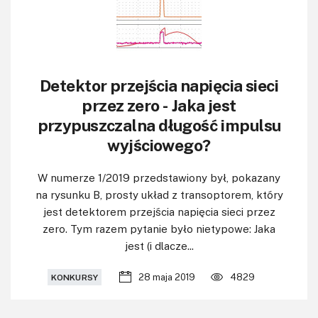
KITy AVT
Kontakt
Newsletter
Detektor przejścia napięcia sieci
Magazyny
przez zero - Jaka jest
przypuszczalna długość impulsu
Archiwum
wyjściowego?
Do pobrania
W numerze 1/2019 przedstawiony był, pokazany
na rysunku B, prosty układ z transoptorem, który
jest detektorem przejścia napięcia sieci przez
zero. Tym razem pytanie było nietypowe: Jaka
jest (i dlacze...
28 maja 2019
4829
KONKURSY