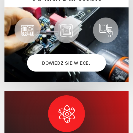
Mechatronika
Mikrokontrolery (MCV,μC)
Moc
Moduły
Narzędzia
Optoelektronika
PCB/Montaż
DOWIEDZ SIĘ WIĘCEJ
Podstawy elektroniki
Podzespoły bierne
Półprzewodniki
Pomiary i testy
Projektowanie
Raspberry Pi
Retro
Komunikacja, RF