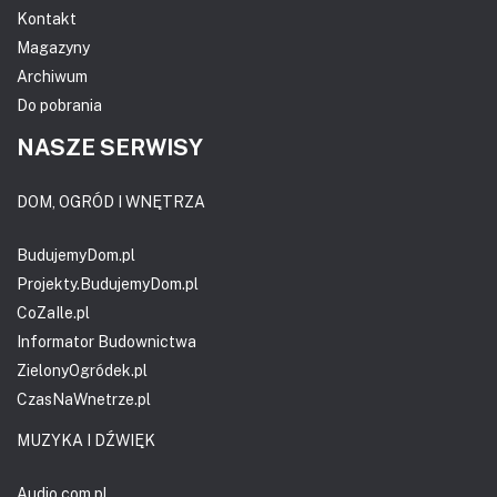
Kontakt
Magazyny
Archiwum
Do pobrania
NASZE SERWISY
DOM, OGRÓD I WNĘTRZA
BudujemyDom.pl
Projekty.BudujemyDom.pl
CoZaIle.pl
Informator Budownictwa
ZielonyOgródek.pl
CzasNaWnetrze.pl
MUZYKA I DŹWIĘK
Audio.com.pl