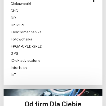
Ciekawostki
CNC
DIY
Druk 3d
Elektromechanika
Fotowoltaika
FPGA-CPLD-SPLD
GPS
IC-układy scalone
Interfejsy
IoT
Konkursy
Książki
Lasery
Od firm Dla Ciebie
LED/LCD/OLED